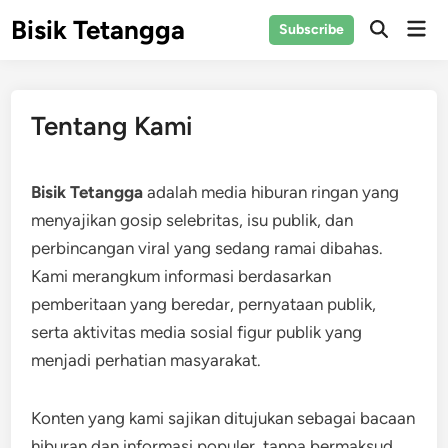
Skip
Bisik Tetangga
Mai
Subscribe
to
Open
Men
Search
content
Tentang Kami
Bisik Tetangga
adalah media hiburan ringan yang
menyajikan gosip selebritas, isu publik, dan
perbincangan viral yang sedang ramai dibahas.
Kami merangkum informasi berdasarkan
pemberitaan yang beredar, pernyataan publik,
serta aktivitas media sosial figur publik yang
menjadi perhatian masyarakat.
Konten yang kami sajikan ditujukan sebagai bacaan
hiburan dan informasi populer, tanpa bermaksud