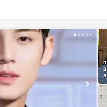
R
B
S