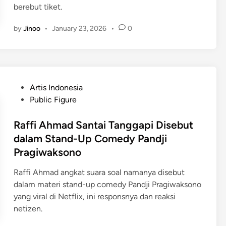
berebut tiket.
by
Jinoo
•
January 23, 2026
•
0
P
Artis Indonesia
o
Public Figure
s
t
Raffi Ahmad Santai Tanggapi Disebut
e
dalam Stand-Up Comedy Pandji
d
Pragiwaksono
i
n
Raffi Ahmad angkat suara soal namanya disebut
dalam materi stand-up comedy Pandji Pragiwaksono
yang viral di Netflix, ini responsnya dan reaksi
netizen.