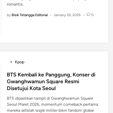
romantis.
by
Bisik Tetangga Editorial
•
January 26, 2026
•
0
P
Kpop
o
s
BTS Kembali ke Panggung, Konser di
t
Gwanghwamun Square Resmi
e
Disetujui Kota Seoul
d
i
BTS dipastikan tampil di Gwanghwamun Square
n
Seoul Maret 2026, momentum comeback pertama
mereka setelah wajib militer bikin fandom global