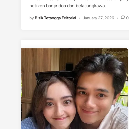
netizen banjir doa dan belasungkawa.
i
n
by
Bisik Tetangga Editorial
•
January 27, 2026
•
0