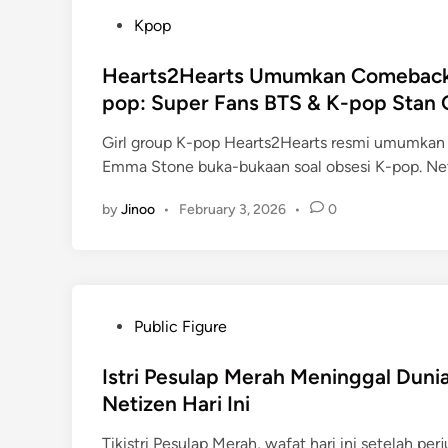
P
Kpop
o
s
Hearts2Hearts Umumkan Comeback 
t
pop: Super Fans BTS & K-pop Stan G
e
Girl group K-pop Hearts2Hearts resmi umumkan 
d
Emma Stone buka-bukaan soal obsesi K-pop. Net
i
n
by
Jinoo
•
February 3, 2026
•
0
P
Public Figure
o
s
Istri Pesulap Merah Meninggal Dun
t
Netizen Hari Ini
e
Tikistri Pesulap Merah, wafat hari ini setelah pe
d