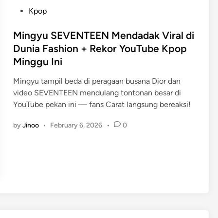
P
Kpop
o
s
Mingyu SEVENTEEN Mendadak Viral di
t
Dunia Fashion + Rekor YouTube Kpop
e
Minggu Ini
d
i
Mingyu tampil beda di peragaan busana Dior dan
n
video SEVENTEEN mendulang tontonan besar di
YouTube pekan ini — fans Carat langsung bereaksi!
by
Jinoo
•
February 6, 2026
•
0