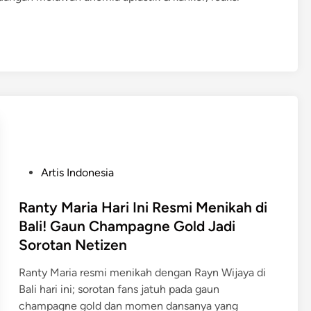
P
Artis Indonesia
o
s
Ranty Maria Hari Ini Resmi Menikah di
t
Bali! Gaun Champagne Gold Jadi
e
Sorotan Netizen
d
i
Ranty Maria resmi menikah dengan Rayn Wijaya di
n
Bali hari ini; sorotan fans jatuh pada gaun
champagne gold dan momen dansanya yang