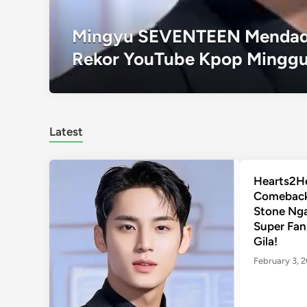
Mingyu SEVENTEEN Mendadak
Rekor YouTube Kpop Minggu 
Latest
Hearts2H
Comeback
Stone Nga
Super Fan
Gila!
February 3, 