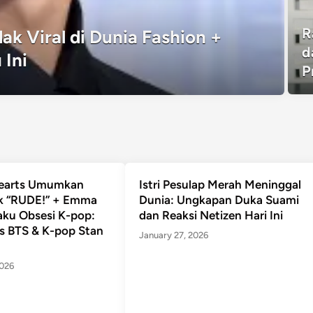
R
 Viral di Dunia Fashion +
d
Ini
P
earts Umumkan
Istri Pesulap Merah Meninggal
 “RUDE!” + Emma
Dunia: Ungkapan Duka Suami
ku Obsesi K-pop:
dan Reaksi Netizen Hari Ini
s BTS & K-pop Stan
January 27, 2026
2026