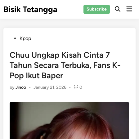
Skip
Bisik Tetangga
Mai
Subscribe
to
Open
Men
Search
content
Posted
Kpop
in
Chuu Ungkap Kisah Cinta 7
Tahun Secara Terbuka, Fans K-
Pop Ikut Baper
by
Jinoo
•
January 21, 2026
•
0