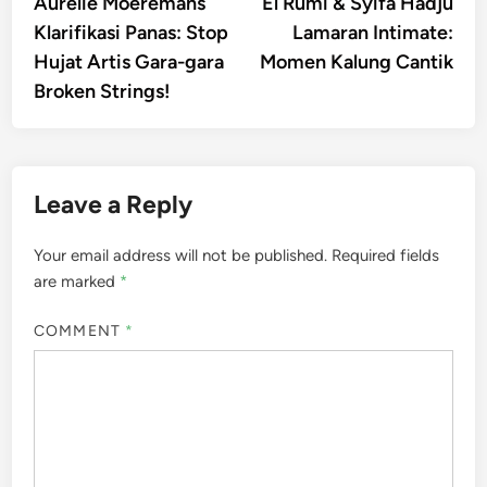
article:
artic
Aurelie Moeremans
El Rumi & Syifa Hadju
navigation
Klarifikasi Panas: Stop
Lamaran Intimate:
Hujat Artis Gara-gara
Momen Kalung Cantik
Broken Strings!
Leave a Reply
Your email address will not be published.
Required fields
are marked
*
COMMENT
*