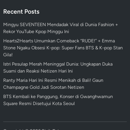
B
Recent Posts
e
r
Mingyu SEVENTEEN Mendadak Viral di Dunia Fashion +
i
Rekor YouTube Kpop Minggu Ini
T
Hearts2Hearts Umumkan Comeback “RUDE!” + Emma
a
Stone Ngaku Obsesi K-pop: Super Fans BTS & K-pop Stan
n
Gila!
g
g
Istri Pesulap Merah Meninggal Dunia: Ungkapan Duka
a
Suami dan Reaksi Netizen Hari Ini
p
Ranty Maria Hari Ini Resmi Menikah di Bali! Gaun
a
Champagne Gold Jadi Sorotan Netizen
n
BTS Kembali ke Panggung, Konser di Gwanghwamun
Square Resmi Disetujui Kota Seoul