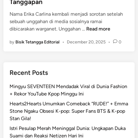
Tanggapan
B
d
U
i
Nama Erika Carlina kembali menjadi sorotan setelah
T
n
sebuah unggahan di media sosialnya ramai
L
U
dibicarakan warganet. Unggahan …
Read more
A
n
P
by
Bisik Tetangga Editorial
•
December 20, 2025
•
0
g
O
g
R
a
A
h
N
Recent Posts
a
,
n
D
Mingyu SEVENTEEN Mendadak Viral di Dunia Fashion
E
A
+ Rekor YouTube Kpop Minggu Ini
r
M
i
Hearts2Hearts Umumkan Comeback “RUDE!” + Emma
A
k
Stone Ngaku Obsesi K-pop: Super Fans BTS & K-pop
I
a
Stan Gila!
,
C
A
Istri Pesulap Merah Meninggal Dunia: Ungkapan Duka
a
p
Suami dan Reaksi Netizen Hari Ini