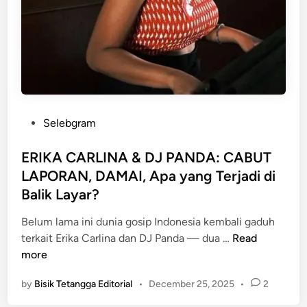
P
Selebgram
o
s
ERIKA CARLINA & DJ PANDA: CABUT
t
LAPORAN, DAMAI, Apa yang Terjadi di
e
Balik Layar?
d
i
Belum lama ini dunia gosip Indonesia kembali gaduh
n
E
terkait Erika Carlina dan DJ Panda — dua …
Read
R
more
I
by
Bisik Tetangga Editorial
•
December 25, 2025
•
2
K
A