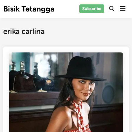
Skip
Bisik Tetangga
Mai
Subscribe
to
Open
Men
Search
content
erika carlina