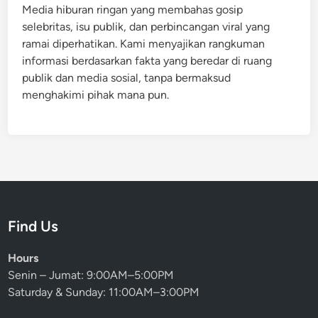
a
Media hiburan ringan yang membahas gosip
L
n
selebritas, isu publik, dan perbincangan viral yang
a
,
ramai diperhatikan. Kami menyajikan rangkuman
y
W
informasi berdasarkan fakta yang beredar di ruang
a
a
publik dan media sosial, tanpa bermaksud
r
r
menghakimi pihak mana pun.
?
g
a
n
e
t
T
e
Find Us
r
b
Hours
e
Senin – Jumat: 9:00AM–5:00PM
l
Saturday & Sunday: 11:00AM–3:00PM
a
h