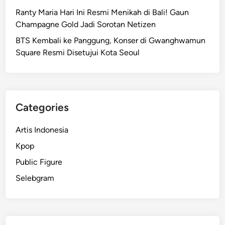
r
a
Ranty Maria Hari Ini Resmi Menikah di Bali! Gaun
l
y
Champagne Gold Jadi Sorotan Netizen
i
a
n
BTS Kembali ke Panggung, Konser di Gwanghwamun
n
a
Square Resmi Disetujui Kota Seoul
g
J
T
a
e
d
r
i
j
Categories
P
a
e
d
Artis Indonesia
r
i
Kpop
b
d
i
Public Figure
i
n
B
Selebgram
c
a
a
l
n
i
g
k