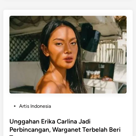
C
A
R
L
I
N
A
&
D
J
P
A
N
D
P
Artis Indonesia
A
o
:
s
Unggahan Erika Carlina Jadi
C
t
Perbincangan, Warganet Terbelah Beri
A
e