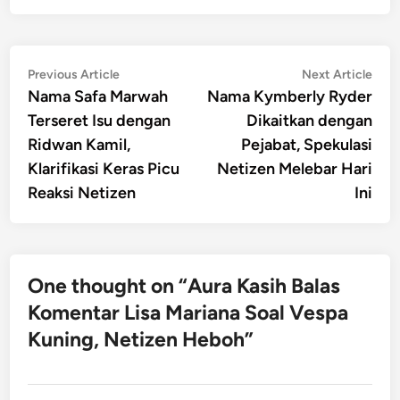
Post
Previous
Nex
Previous Article
Next Article
article:
artic
Nama Safa Marwah
Nama Kymberly Ryder
navigation
Terseret Isu dengan
Dikaitkan dengan
Ridwan Kamil,
Pejabat, Spekulasi
Klarifikasi Keras Picu
Netizen Melebar Hari
Reaksi Netizen
Ini
One thought on “
Aura Kasih Balas
Komentar Lisa Mariana Soal Vespa
Kuning, Netizen Heboh
”