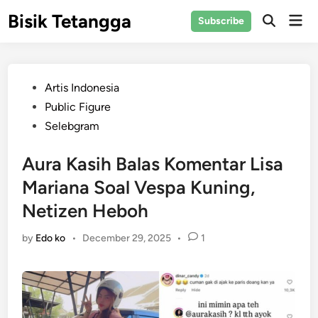
Skip
Bisik Tetangga
Mai
Subscribe
to
Open
Men
Search
content
Posted
Artis Indonesia
in
Public Figure
Selebgram
Aura Kasih Balas Komentar Lisa
Mariana Soal Vespa Kuning,
Netizen Heboh
by
Edo ko
•
December 29, 2025
•
1