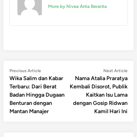
More by Nivea Anta Beranta
Post
Previous
Nex
Previous Article
Next Article
article:
artic
Wika Salim dan Kabar
Nama Atalia Praratya
navigation
Terbaru: Dari Berat
Kembali Disorot, Publik
Badan Hingga Dugaan
Kaitkan Isu Lama
Benturan dengan
dengan Gosip Ridwan
Mantan Manajer
Kamil Hari Ini