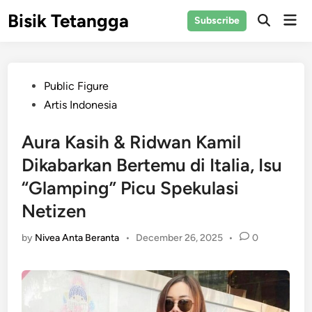
Skip
Bisik Tetangga
Mai
Subscribe
to
Open
Men
Search
content
Posted
Public Figure
in
Artis Indonesia
Aura Kasih & Ridwan Kamil
Dikabarkan Bertemu di Italia, Isu
“Glamping” Picu Spekulasi
Netizen
by
Nivea Anta Beranta
•
December 26, 2025
•
0