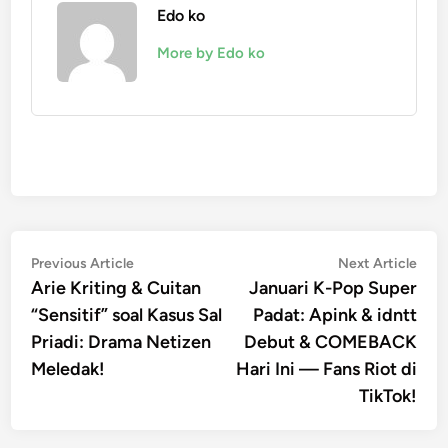
Edo ko
More by Edo ko
Post
Previous
Nex
Previous Article
Next Article
article:
artic
Arie Kriting & Cuitan
Januari K-Pop Super
navigation
“Sensitif” soal Kasus Sal
Padat: Apink & idntt
Priadi: Drama Netizen
Debut & COMEBACK
Meledak!
Hari Ini — Fans Riot di
TikTok!