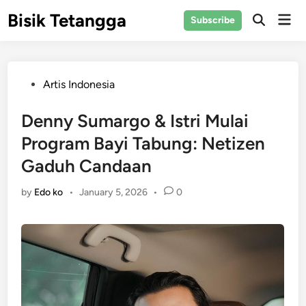
Skip
Bisik Tetangga
Mai
Subscribe
to
Open
Men
Search
content
Posted
Artis Indonesia
in
Denny Sumargo & Istri Mulai
Program Bayi Tabung: Netizen
Gaduh Candaan
by
Edo ko
•
January 5, 2026
•
0