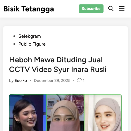
Skip
Bisik Tetangga
Mai
Subscribe
to
Open
Men
Search
content
Posted
Selebgram
in
Public Figure
Heboh Mawa Dituding Jual
CCTV Video Syur Inara Rusli
by
Edo ko
•
December 29, 2025
•
1