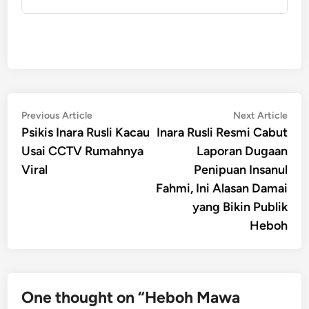
Post
Previous
Nex
Previous Article
Next Article
article:
artic
Psikis Inara Rusli Kacau
Inara Rusli Resmi Cabut
navigation
Usai CCTV Rumahnya
Laporan Dugaan
Viral
Penipuan Insanul
Fahmi, Ini Alasan Damai
yang Bikin Publik
Heboh
One thought on “
Heboh Mawa