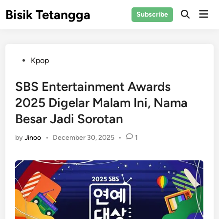
Skip
Bisik Tetangga
Mai
Subscribe
to
Open
Men
Search
content
Posted
Kpop
in
SBS Entertainment Awards
2025 Digelar Malam Ini, Nama
Besar Jadi Sorotan
by
Jinoo
•
December 30, 2025
•
1