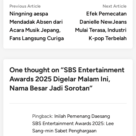
Post
Previous
Nex
Previous Article
Next Article
article:
artic
Ningning aespa
Efek Pemecatan
navigation
Mendadak Absen dari
Danielle NewJeans
Acara Musik Jepang,
Mulai Terasa, Industri
Fans Langsung Curiga
K-pop Terbelah
One thought on “
SBS Entertainment
Awards 2025 Digelar Malam Ini,
Nama Besar Jadi Sorotan
”
Pingback:
Inilah Pemenang Daesang
SBS Entertainment Awards 2025: Lee
Sang-min Sabet Penghargaan