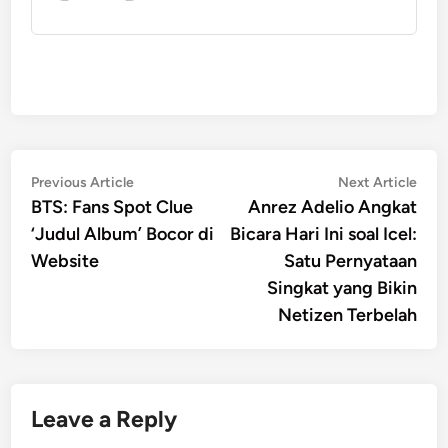
Post
Previous
Nex
Previous Article
Next Article
article:
artic
BTS: Fans Spot Clue
Anrez Adelio Angkat
navigation
‘Judul Album’ Bocor di
Bicara Hari Ini soal Icel:
Website
Satu Pernyataan
Singkat yang Bikin
Netizen Terbelah
Leave a Reply