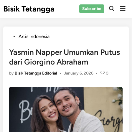
Skip
Bisik Tetangga
Mai
Subscribe
to
Open
Men
Search
content
Posted
Artis Indonesia
in
Yasmin Napper Umumkan Putus
dari Giorgino Abraham
by
Bisik Tetangga Editorial
•
January 6, 2026
•
0