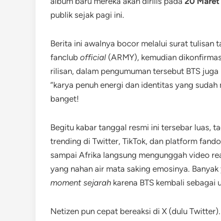
album baru mereka akan dirilis pada
20 Maret
publik sejak pagi ini.
Berita ini awalnya bocor melalui surat tulisa
fanclub
official
(ARMY), kemudian dikonfirmasi
rilisan, dalam pengumuman tersebut BTS juga
“karya penuh energi dan identitas yang sudah
banget!
Begitu kabar tanggal resmi ini tersebar luas, t
trending di Twitter, TikTok, dan platform fan
sampai Afrika langsung mengunggah video reaks
yang nahan air mata saking emosinya. Banyak 
moment sejarah
karena BTS kembali sebagai un
Netizen pun cepat bereaksi di X (dulu Twitte