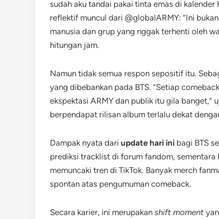
sudah aku tandai pakai tinta emas di kalende
reflektif muncul dari @globalARMY: “Ini bukan
manusia dan grup yang nggak terhenti oleh wak
hitungan jam.
Namun tidak semua respon sepositif itu. Sebag
yang dibebankan pada BTS. “Setiap comeback BT
ekspektasi ARMY dan publik itu gila banget,”
berpendapat rilisan album terlalu dekat deng
Dampak nyata dari
update hari ini
bagi BTS se
prediksi tracklist di forum fandom, sementara 
memuncaki tren di TikTok. Banyak merch fan
spontan atas pengumuman comeback.
Secara karier, ini merupakan
shift moment
yan