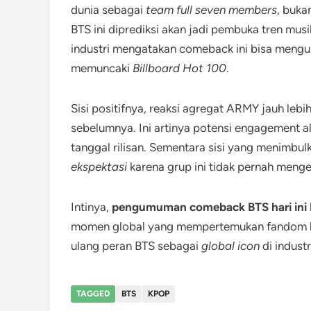
dunia sebagai
team full seven members
, buka
BTS ini diprediksi akan jadi pembuka tren mus
industri mengatakan comeback ini bisa mengub
memuncaki
Billboard Hot 100
.
Sisi positifnya, reaksi agregat ARMY jauh leb
sebelumnya. Ini artinya potensi engagement a
tanggal rilisan. Sementara sisi yang menimbu
ekspektasi
karena grup ini tidak pernah meng
Intinya,
pengumuman comeback BTS hari ini
momen global yang mempertemukan fandom bes
ulang peran BTS sebagai
global icon
di industr
TAGGED
BTS
KPOP