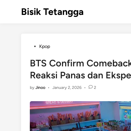
Skip
Bisik Tetangga
to
content
Posted
Kpop
in
BTS Confirm Comeback
Reaksi Panas dan Ekspe
by
Jinoo
•
January 2, 2026
•
2