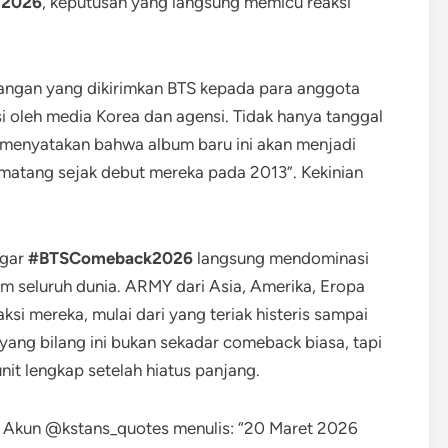
 2026
, keputusan yang langsung memicu reaksi
n tangan yang dikirimkan BTS kepada para anggota
 oleh media Korea dan agensi. Tidak hanya tanggal
 menyatakan bahwa album baru ini akan menjadi
 matang sejak debut mereka pada 2013”. Kekinian
agar
#BTSComeback2026
langsung mendominasi
dom seluruh dunia. ARMY dari Asia, Amerika, Eropa
i mereka, mulai dari yang teriak histeris sampai
yang bilang ini bukan sekadar comeback biasa, tapi
it lengkap setelah hiatus panjang.
r). Akun @kstans_quotes menulis: “20 Maret 2026