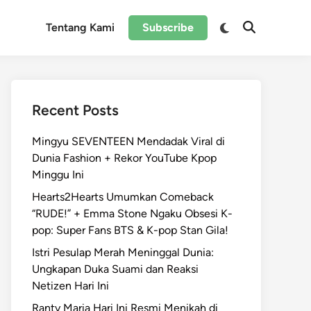
Switch
Tentang Kami
Subscribe
Open
to
Search
dark
mode
Recent Posts
Mingyu SEVENTEEN Mendadak Viral di
Dunia Fashion + Rekor YouTube Kpop
Minggu Ini
Hearts2Hearts Umumkan Comeback
“RUDE!” + Emma Stone Ngaku Obsesi K-
pop: Super Fans BTS & K-pop Stan Gila!
Istri Pesulap Merah Meninggal Dunia:
Ungkapan Duka Suami dan Reaksi
Netizen Hari Ini
Ranty Maria Hari Ini Resmi Menikah di