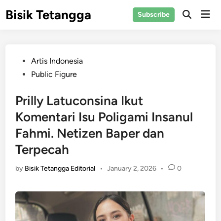
Skip
Bisik Tetangga
Mai
Subscribe
to
Open
Men
Search
content
Posted
Artis Indonesia
in
Public Figure
Prilly Latuconsina Ikut
Komentari Isu Poligami Insanul
Fahmi. Netizen Baper dan
Terpecah
by
Bisik Tetangga Editorial
•
January 2, 2026
•
0