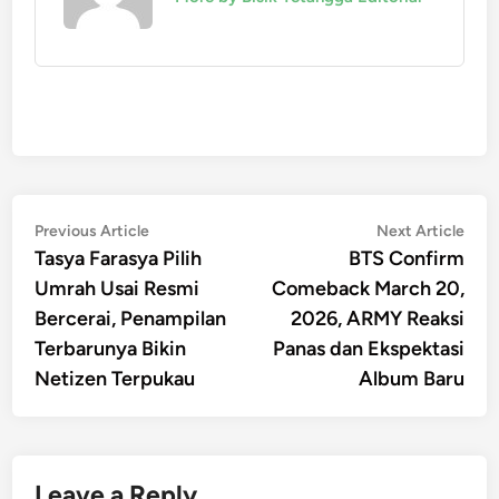
Post
Previous
Nex
Previous Article
Next Article
article:
artic
Tasya Farasya Pilih
BTS Confirm
navigation
Umrah Usai Resmi
Comeback March 20,
Bercerai, Penampilan
2026, ARMY Reaksi
Terbarunya Bikin
Panas dan Ekspektasi
Netizen Terpukau
Album Baru
Leave a Reply